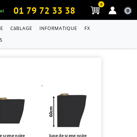
0
01 79 72 33 38
et
E
CâBLAGE
INFORMATIQUE
FX
S
-
e scene noire
Jupe de scene noire