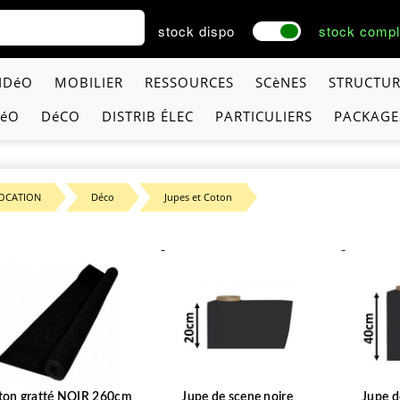
stock dispo
stock compl
VIDéO
MOBILIER
RESSOURCES
SCèNES
STRUCTUR
DéO
DéCO
DISTRIB ÉLEC
PARTICULIERS
PACKAGE
OCATION
Déco
Jupes et Coton
-
-
ton gratté NOIR 260cm
Jupe de scene noire
Jupe d