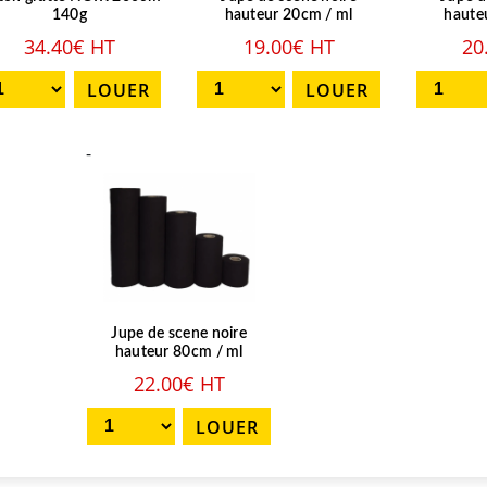
140g
hauteur 20cm / ml
haute
34.40€ HT
19.00€ HT
20
-
Jupe de scene noire
hauteur 80cm / ml
22.00€ HT