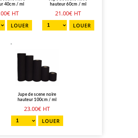
ur 40cm / ml
hauteur 60cm / ml
.00€ HT
21.00€ HT
-
Jupe de scene noire
hauteur 100cm / ml
23.00€ HT