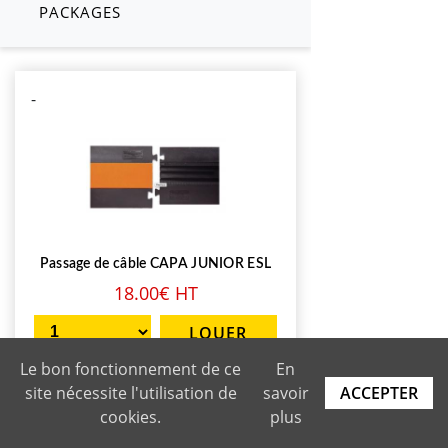
PACKAGES
-
Passage de câble CAPA JUNIOR ESL
18.00€ HT
Le bon fonctionnement de ce
En
-
site nécessite l'utilisation de
savoir
ACCEPTER
cookies.
plus